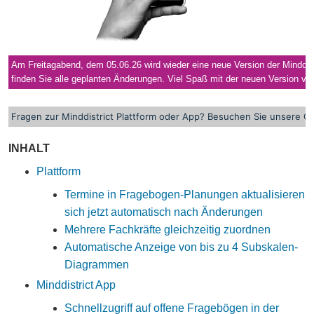
Am Freitagabend, dem 05.06.26 wird wieder eine neue Version der Minddistr
finden Sie alle geplanten Änderungen. Viel Spaß mit der neuen Version von
Fragen zur Minddistrict Plattform oder App? Besuchen Sie unsere
On
INHALT
Plattform
Termine in Fragebogen-Planungen aktualisieren
sich jetzt automatisch nach Änderungen
Mehrere Fachkräfte gleichzeitig zuordnen
Automatische Anzeige von bis zu 4 Subskalen-
Diagrammen
Minddistrict App
Schnellzugriff auf offene Fragebögen in der