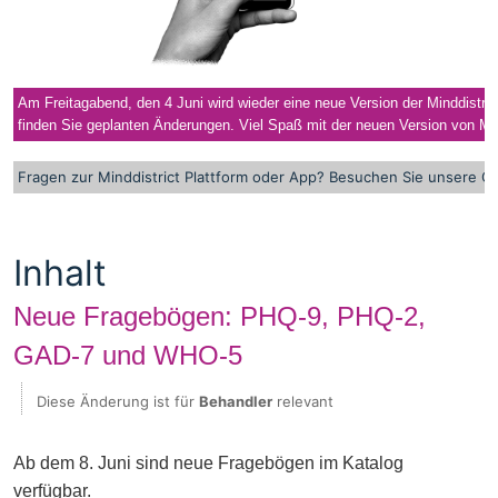
Am Freitagabend, den 4 Juni wird wieder eine neue Version der Minddistrict
finden Sie geplanten Änderungen. Viel Spaß mit der neuen Version von Min
Fragen zur Minddistrict Plattform oder App? Besuchen Sie unsere
On
Inhalt
Neue Fragebögen: PHQ-9, PHQ-2,
GAD-7 und WHO-5
Diese Änderung ist für
Behandler
relevant
Ab dem 8. Juni sind neue Fragebögen im Katalog
verfügbar.