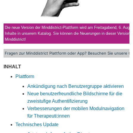
Die neue Version der Minddistrict-Plattform wird am Freitagabend, 6. Augus
Inhalte in unserem Katalog. Sie können die Neuerungen in dieser Versions
Minddistrict!
Fragen zur Minddistrict Plattform oder App? Besuchen Sie unsere
On
INHALT
Plattform
Ankündigung nach Benutzergruppe aktivieren
Neue benutzerfreundliche Bildschirme für die
zweistufige Authentifizierung
Verbesserungen der mobilen Modulnavigation
für Therapeuti:innen
Technisches Update