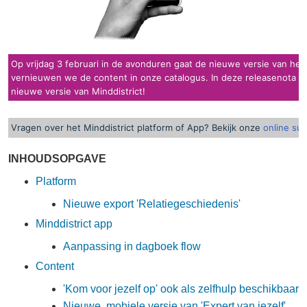
Op vrijdag 3 februari in de avonduren gaat de nieuwe versie van het 
vernieuwen we de content in onze catalogus. In deze releasenota kun
nieuwe versie van Minddistrict!
Vragen over het Minddistrict platform of App? Bekijk onze
online su
INHOUDSOPGAVE
Platform
Nieuwe export 'Relatiegeschiedenis'
Minddistrict app
Aanpassing in dagboek flow
Content
'Kom voor jezelf op' ook als zelfhulp beschikbaar
Nieuwe, mobiele versie van 'Expert van jezelf'