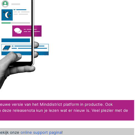
ieuwe versie van het Minddistrict platform in productie. Ook
 deze releasenota kun je lezen wat er nieuw is. Veel plezier met de
Bekijk onze
online support pagina
!