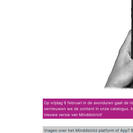
Op vrijdag 6 februari in de avonduren gaat de n
vernieuwen we de content in onze catalogus. In
nieuwe versie van Minddistrict!
Vragen over het Minddistrict platform of App? 