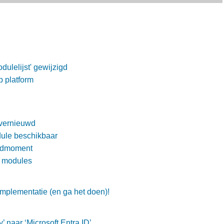
dulelijst' gewijzigd
p platform
 vernieuwd
dule beschikbaar
zendmoment
t modules
implementatie (en ga het doen)!
’ naar ‘Microsoft Entra ID’