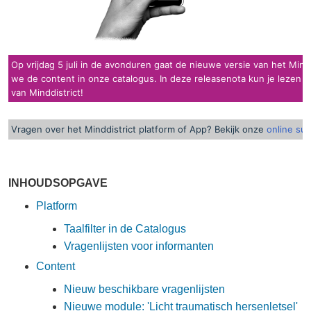
Op vrijdag 5 juli in de avonduren gaat de nieuwe versie van het Mind
we de content in onze catalogus. In deze releasenota kun je lezen w
van Minddistrict!
Vragen over het Minddistrict platform of App? Bekijk onze
online su
INHOUDSOPGAVE
Platform
Taalfilter in de Catalogus
Vragenlijsten voor informanten
Content
Nieuw beschikbare vragenlijsten
Nieuwe module: 'Licht traumatisch hersenletsel'